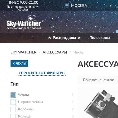
ПН-ВС 9:00-21:00
ДИЛЕР SKY WATCHER
МОСКВА
В РОССИИ
Партнер компании
Sky-
Watcher
🔥 Распродажа 🔥
Телескопы
SKY WATCHER
АКСЕССУАРЫ
Чехлы
АКСЕССУ
X
ЧЕХЛЫ
СБРОСИТЬ ВСЕ ФИЛЬТРЫ
Показать сначала:
Тип
Чехлы
1
L-кронштейны
1
Колонны
2
Кольца
8