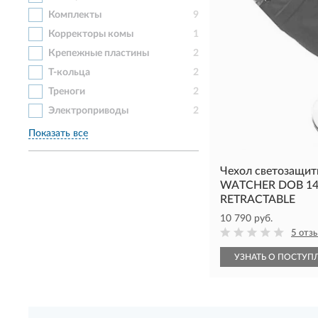
Комплекты
9
Корректоры комы
1
Крепежные пластины
2
Т-кольца
2
Треноги
2
Электроприводы
2
Показать все
Чехол светозащит
WATCHER DOB 14"
RETRACTABLE
10 790 руб.
5 отз
УЗНАТЬ О ПОСТУП