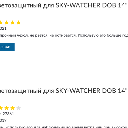
ветозащитный для SKY-WATCHER DOB 14"
2021
рочный чехол, не рвется, не истирается. Использую его больше го
ТОВАР
ветозащитный для SKY-WATCHER DOB 14"
:
27361
2019
й, использую его для наблюдений во время ветра или при высокой