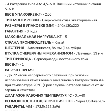
- 4 батарейки типа AA: 4,5–6 В. Внешний источник питания:
5–6 В
ВЕС В УПАКОВКЕ (КГ)
- 2,05
ТИП МОНТИРОВКИ
-
Сверхкомпактная экваториальная
РАЗМЕРЫ В УПАКОВКЕ (ММ)
- 240х130х220
ГАРАНТИЯ
- 3 года
МАКСИМАЛЬНАЯ НАГРУЗКА, КГ
- 5
СТРАНА ПРОИЗВОДИТЕЛЬ
- Китай
ШЕСТЕРНЯ
- Алюминиевая, 86 мм (144 зубца)
ВТУЛКА С ЧЕРВЯЧНЫМ МЕХАНИЗМОМ
- Латунная, 13 мм
ТИП ПРИВОДА
-
Сервоприводы постоянного тока
ВЕС (КГ)
- 1
РАБОЧЕЕ ВРЕМЯ
- До 72 часов непрерывного слежения при условии
использования качественных алкалиновых батареек типа AA
при температуре 20°C. (Срок службы батареек зависит от их
заряда и качества)
ДИАПАЗОН РАБОЧИХ ТЕМПЕРАТУР, °С
- 0...+40
ВОЗМОЖНОСТЬ ПОДКЛЮЧЕНИЯ К ПК
- Через USB-кабель
ГАБАРИТЫ, ММ
- 173,5x113,3x96