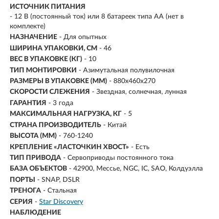
ИСТОЧНИК ПИТАНИЯ
- 12 В (постоянный ток) или 8 батареек типа АА (нет в
комплекте)
НАЗНАЧЕНИЕ
- Для опытных
ШИРИНА УПАКОВКИ, СМ
- 46
ВЕС В УПАКОВКЕ (КГ)
- 10
ТИП МОНТИРОВКИ
-
Азимутальная полувилочная
РАЗМЕРЫ В УПАКОВКЕ (ММ)
- 880х460х270
СКОРОСТИ СЛЕЖЕНИЯ
- Звездная, солнечная, лунная
ГАРАНТИЯ
- 3 года
МАКСИМАЛЬНАЯ НАГРУЗКА, КГ
- 5
СТРАНА ПРОИЗВОДИТЕЛЬ
- Китай
ВЫСОТА (ММ)
- 760-1240
КРЕПЛЕНИЕ «ЛАСТОЧКИН ХВОСТ»
- Есть
ТИП ПРИВОДА
-
Сервоприводы постоянного тока
БАЗА ОБЪЕКТОВ
- 42900, Мессье, NGC, IC, SAO, Колдуэлла
ПОРТЫ
- SNAP, DSLR
ТРЕНОГА
-
Стальная
СЕРИЯ
-
Star Discovery
НАБЛЮДЕНИЕ