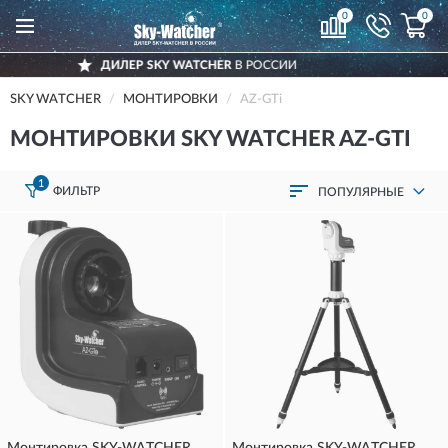
0
0
ИЛЕР SKY WATCHER
В РОССИИ
ДО
SKY WATCHER
МОНТИРОВКИ
AZ-GTi
МОНТИРОВКИ SKY WATCHER AZ-GTI
1
ФИЛЬТР
ПОПУЛЯРНЫЕ