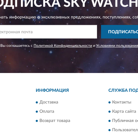
ОДПИСКА
SKY WATCH
чать информацию о эксклюзивных предложениях,
поступлениях, со
ПОДПИСАТЬ
 Вы соглашаетесь с
Политикой Конфиденциальности
и
Условиями пользования
ИНФОРМАЦИЯ
СЛУЖБА ПО
Доставка
Контакты
Оплата
Карта сайта
Возврат товара
Публичная о
Пользовател