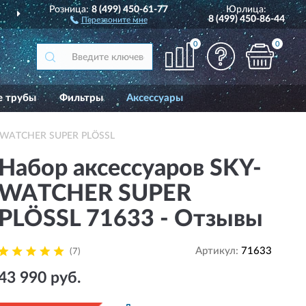
Розница:
8 (499) 450-61-77
Юрлица:
ДОСТАВИМ
ПО ВСЕЙ РОССИИ
8 (499) 450-86-44
Перезвоните мне
0
0
е трубы
Фильтры
Аксессуары
Y-WATCHER SUPER PLÖSSL
Набор аксессуаров SKY-
WATCHER SUPER
PLÖSSL 71633 - Отзывы
Артикул:
71633
(7)
43 990 руб.