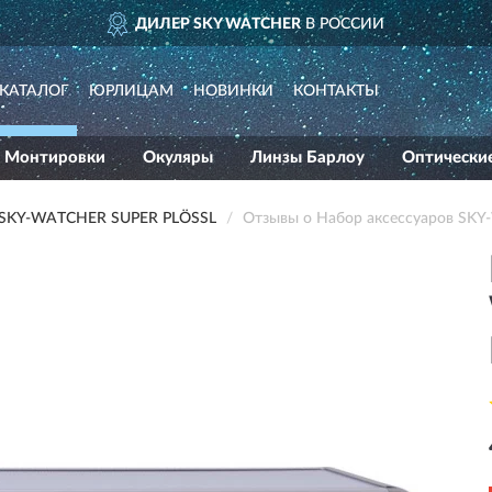
ДИЛЕР SKY WATCHER
В РОССИИ
КАТАЛОГ
ЮРЛИЦАМ
НОВИНКИ
КОНТАКТЫ
Монтировки
Окуляры
Линзы Барлоу
Оптически
SKY-WATCHER SUPER PLÖSSL
Отзывы о Набор аксессуаров SK