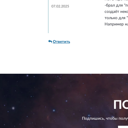
-брал для "
07.02.2025
создаёт нек
только для 
Например на
Ответить
П
Подпишись, чтобы полу