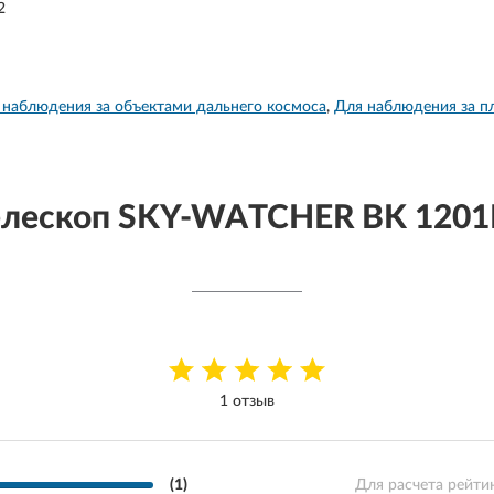
2
 наблюдения за объектами дальнего космоса
Для наблюдения за п
елескоп SKY-WATCHER BK 1201
1 отзыв
(1)
Для расчета рейти