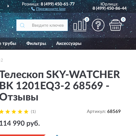
Розница:
8 (499) 450-61-77
Юрлица:
ДОСТАВИМ
ПО ВСЕЙ РОССИИ
8 (499) 450-86-44
Перезвоните мне
0
0
е трубы
Фильтры
Аксессуары
-2
Телескоп SKY-WATCHER
BK 1201EQ3-2 68569 -
Отзывы
Артикул:
68569
(1)
114 990 руб.