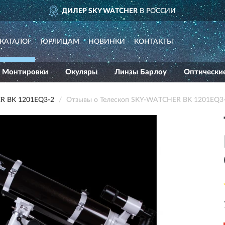
ДИЛЕР SKY WATCHER
В РОССИИ
КАТАЛОГ
ЮРЛИЦАМ
НОВИНКИ
КОНТАКТЫ
Монтировки
Окуляры
Линзы Барлоу
Оптически
R BK 1201EQ3-2
Отзывы о Телескоп SKY-WATCHER BK 1201EQ3