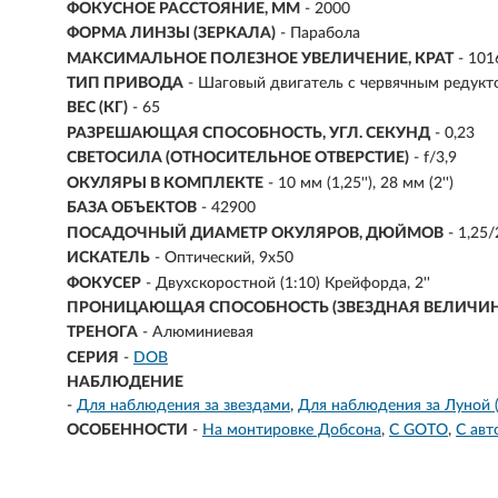
ФОКУСНОЕ РАССТОЯНИЕ, ММ
-
2000
ФОРМА ЛИНЗЫ (ЗЕРКАЛА)
- Парабола
МАКСИМАЛЬНОЕ ПОЛЕЗНОЕ УВЕЛИЧЕНИЕ, КРАТ
-
101
ТИП ПРИВОДА
- Шаговый двигатель с червячным редук
ВЕС (КГ)
- 65
РАЗРЕШАЮЩАЯ СПОСОБНОСТЬ, УГЛ. СЕКУНД
- 0,23
СВЕТОСИЛА (ОТНОСИТЕЛЬНОЕ ОТВЕРСТИЕ)
- f/3,9
ОКУЛЯРЫ В КОМПЛЕКТЕ
- 10 мм (1,25''), 28 мм (2'')
БАЗА ОБЪЕКТОВ
- 42900
ПОСАДОЧНЫЙ ДИАМЕТР ОКУЛЯРОВ, ДЮЙМОВ
- 1,25/
ИСКАТЕЛЬ
- Оптический, 9x50
ФОКУСЕР
- Двухскоростной (1:10) Крейфорда, 2''
ПРОНИЦАЮЩАЯ СПОСОБНОСТЬ (ЗВЕЗДНАЯ ВЕЛИЧИН
ТРЕНОГА
- Алюминиевая
СЕРИЯ
-
DOB
НАБЛЮДЕНИЕ
-
Для наблюдения за звездами
Для наблюдения за Луной 
ОСОБЕННОСТИ
-
На монтировке Добсона
С GOTO
С авт