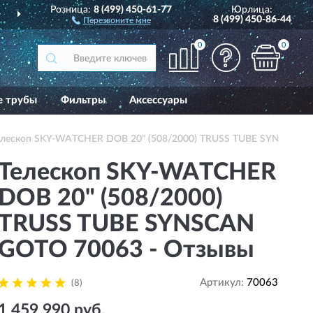
Розница:
8 (499) 450-61-77
Юрлица:
ДОСТАВИМ
ПО ВСЕЙ РОССИИ
8 (499) 450-86-44
Перезвоните мне
0
0
е трубы
Фильтры
Аксессуары
елескоп SKY-WATCHER DOB 20" (508/2000) TRUSS TUBE SYNSCAN
Телескоп SKY-WATCHER
DOB 20" (508/2000)
TRUSS TUBE SYNSCAN
GOTO 70063 - Отзывы
Артикул:
70063
(8)
1 459 990 руб.