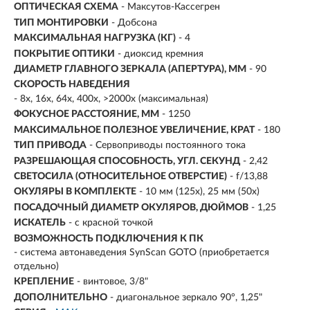
ОПТИЧЕСКАЯ СХЕМА
- Максутов-Кассегрен
ТИП МОНТИРОВКИ
- Добсона
МАКСИМАЛЬНАЯ НАГРУЗКА (КГ)
- 4
ПОКРЫТИЕ ОПТИКИ
- диоксид кремния
ДИАМЕТР ГЛАВНОГО ЗЕРКАЛА (АПЕРТУРА), ММ
-
90
СКОРОСТЬ НАВЕДЕНИЯ
- 8x, 16x, 64x, 400x, >2000x (максимальная)
ФОКУСНОЕ РАССТОЯНИЕ, ММ
-
1250
МАКСИМАЛЬНОЕ ПОЛЕЗНОЕ УВЕЛИЧЕНИЕ, КРАТ
-
180
ТИП ПРИВОДА
- Сервоприводы постоянного тока
РАЗРЕШАЮЩАЯ СПОСОБНОСТЬ, УГЛ. СЕКУНД
- 2,42
СВЕТОСИЛА (ОТНОСИТЕЛЬНОЕ ОТВЕРСТИЕ)
- f/13,88
ОКУЛЯРЫ В КОМПЛЕКТЕ
- 10 мм (125х), 25 мм (50х)
ПОСАДОЧНЫЙ ДИАМЕТР ОКУЛЯРОВ, ДЮЙМОВ
- 1,25
ИСКАТЕЛЬ
- с красной точкой
ВОЗМОЖНОСТЬ ПОДКЛЮЧЕНИЯ К ПК
- система автонаведения SynScan GOTO (приобретается
отдельно)
КРЕПЛЕНИЕ
- винтовое, 3/8"
ДОПОЛНИТЕЛЬНО
- диагональное зеркало 90°, 1,25"