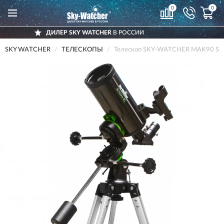
0
0
WATCHER
В РОССИИ
ДОСТАВИМ
ПО
SKY WATCHER
ТЕЛЕСКОПЫ
Телескоп SKY-WATCHER MAK90 ST