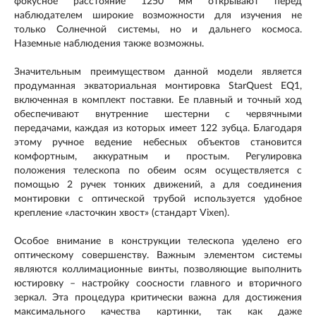
фокусное расстояние 1250 мм открывают перед
наблюдателем широкие возможности для изучения не
только Солнечной системы, но и дальнего космоса.
Наземные наблюдения также возможны.
Значительным преимуществом данной модели является
продуманная экваториальная монтировка StarQuest EQ1,
включенная в комплект поставки. Ее плавный и точный ход
обеспечивают внутренние шестерни с червячными
передачами, каждая из которых имеет 122 зубца. Благодаря
этому ручное ведение небесных объектов становится
комфортным, аккуратным и простым. Регулировка
положения телескопа по обеим осям осуществляется с
помощью 2 ручек тонких движений, а для соединения
монтировки с оптической трубой используется удобное
крепление «ласточкин хвост» (стандарт Vixen).
Особое внимание в конструкции телескопа уделено его
оптическому совершенству. Важным элементом системы
являются коллимационные винты, позволяющие выполнить
юстировку – настройку соосности главного и вторичного
зеркал. Эта процедура критически важна для достижения
максимального качества картинки, так как даже