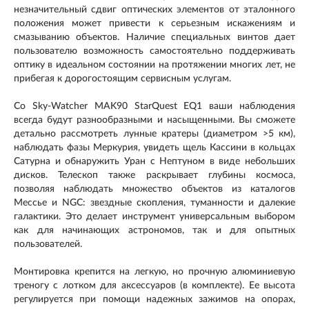
незначительный сдвиг оптических элементов от эталонного
положения может привести к серьезным искажениям и
смазыванию объектов. Наличие специальных винтов дает
пользователю возможность самостоятельно поддерживать
оптику в идеальном состоянии на протяжении многих лет, не
прибегая к дорогостоящим сервисным услугам.
Со Sky-Watcher MAK90 StarQuest EQ1 ваши наблюдения
всегда будут разнообразными и насыщенными. Вы сможете
детально рассмотреть лунные кратеры (диаметром >5 км),
наблюдать фазы Меркурия, увидеть щель Кассини в кольцах
Сатурна и обнаружить Уран с Нептуном в виде небольших
дисков. Телескоп также раскрывает глубины космоса,
позволяя наблюдать множество объектов из каталогов
Мессье и NGC: звездные скопления, туманности и далекие
галактики. Это делает инструмент универсальным выбором
как для начинающих астрономов, так и для опытных
пользователей.
Монтировка крепится на легкую, но прочную алюминиевую
треногу с лотком для аксессуаров (в комплекте). Ее высота
регулируется при помощи надежных зажимов на опорах,