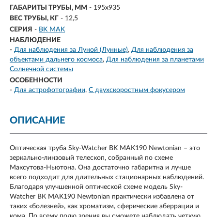
ГАБАРИТЫ ТРУБЫ, ММ
- 195х935
ВЕС ТРУБЫ, КГ
- 12,5
СЕРИЯ
-
BK MAK
НАБЛЮДЕНИЕ
-
Для наблюдения за Луной (Лунные)
Для наблюдения за
объектами дальнего космоса
Для наблюдения за планетами
Солнечной системы
ОСОБЕННОСТИ
-
Для астрофотографии
С двухскоростным фокусером
ОПИСАНИЕ
Оптическая труба Sky-Watcher BK MAK190 Newtonian – это
зеркально-линзовый телескоп, собранный по схеме
Максутова-Ньютона. Она достаточно габаритна и лучше
всего подходит для длительных стационарных наблюдений.
Благодаря улучшенной оптической схеме модель Sky-
Watcher BK MAK190 Newtonian практически избавлена от
таких «болезней», как хроматизм, сферические аберрации и
кома. По всему полю зрения вы сможете наблюдать четкую,