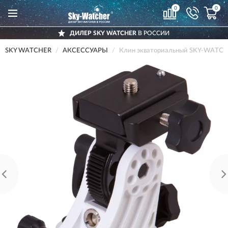
0
0
ДИЛЕР SKY WATCHER
В РОССИИ
SKY WATCHER
АКСЕССУАРЫ
Клин экваториальный SKY-WATCH