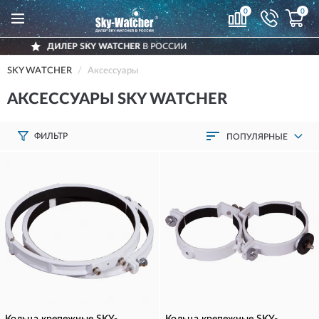
0
0
ССИИ
ДОСТАВИМ
ПО ВСЕЙ РОССИ
SKY WATCHER
Аксессуары
АКСЕССУАРЫ SKY WATCHER
ФИЛЬТР
ПОПУЛЯРНЫЕ